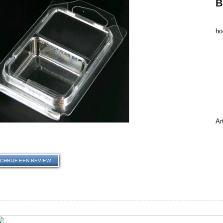
B
ho
€
Ar