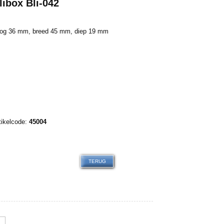
libox Bli-042
og 36 mm, breed 45 mm, diep 19 mm
0.00
tikelcode:
45004