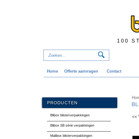
100 S
Home
Offerte aanvragen
Contact
Ho
PRODUCTEN
BL
Blibox blisterverpakkingen
<< 
Blibox SB série verpakkingen
Malibox blisterverpakkingen