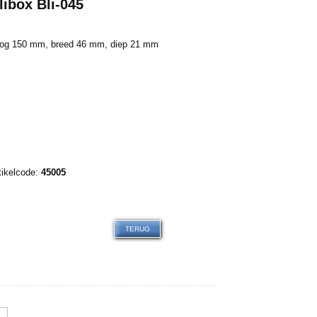
libox Bli-045
og 150 mm, breed 46 mm, diep 21 mm
0.00
tikelcode:
45005