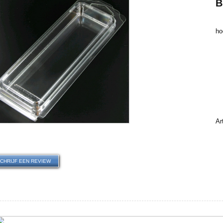
B
ho
€
Ar