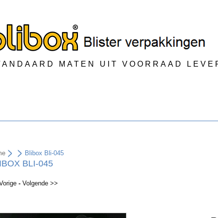
TANDAARD MATEN UIT VOORRAAD LEV
me
Blibox Bli-045
IBOX BLI-045
Vorige
-
Volgende >>