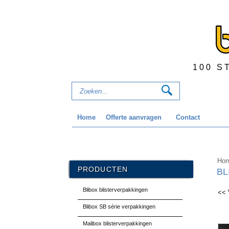
100 S
Home
Offerte aanvragen
Contact
Ho
PRODUCTEN
BL
Blibox blisterverpakkingen
<< 
Blibox SB série verpakkingen
Malibox blisterverpakkingen