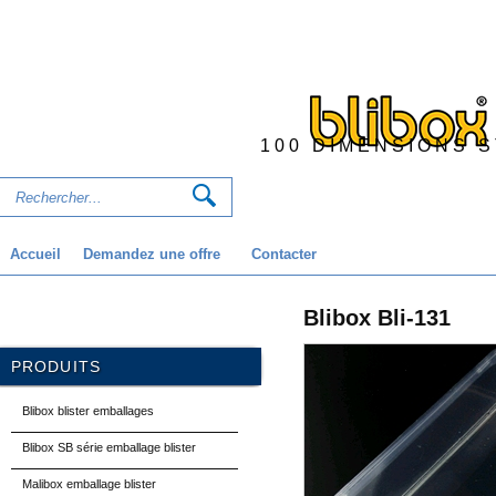
100 DIMENSIONS 
Accueil
Demandez une offre
Contacter
Blibox Bli-131
PRODUITS
Blibox blister emballages
Blibox SB série emballage blister
Malibox emballage blister