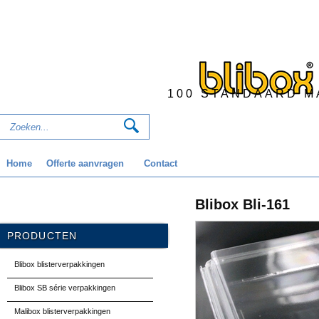
100 STANDAARD M
Home
Offerte aanvragen
Contact
Blibox Bli-161
PRODUCTEN
Blibox blisterverpakkingen
Blibox SB série verpakkingen
Malibox blisterverpakkingen