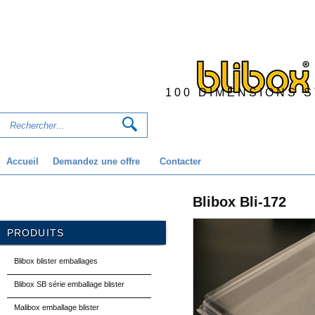
100 DIMENSIONS 
Accueil
Demandez une offre
Contacter
Blibox Bli-172
PRODUITS
Blibox blister emballages
Blibox SB série emballage blister
Malibox emballage blister