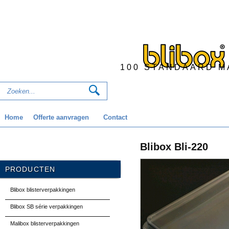
100 STANDAARD M
Home
Offerte aanvragen
Contact
Blibox Bli-220
PRODUCTEN
Blibox blisterverpakkingen
Blibox SB série verpakkingen
Malibox blisterverpakkingen