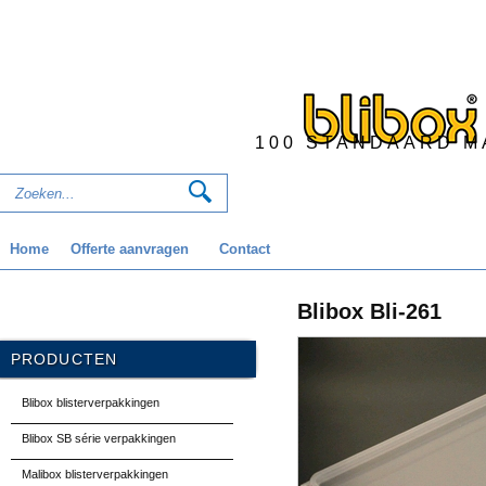
100 STANDAARD M
Home
Offerte aanvragen
Contact
Blibox Bli-261
PRODUCTEN
Blibox blisterverpakkingen
Blibox SB série verpakkingen
Malibox blisterverpakkingen