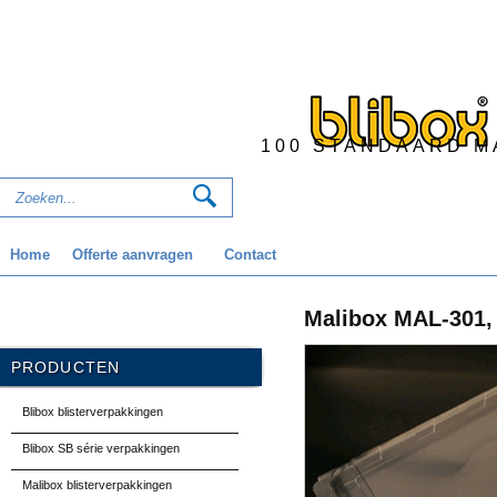
100 STANDAARD M
Home
Offerte aanvragen
Contact
Malibox MAL-301, 
PRODUCTEN
Blibox blisterverpakkingen
Blibox SB série verpakkingen
Malibox blisterverpakkingen