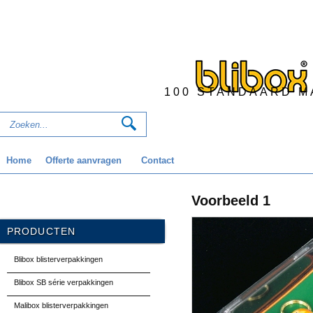
100 STANDAARD M
Home
Offerte aanvragen
Contact
Voorbeeld 1
PRODUCTEN
Blibox blisterverpakkingen
Blibox SB série verpakkingen
Malibox blisterverpakkingen