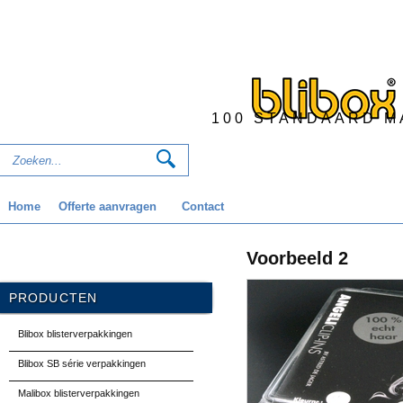
100 STANDAARD M
Home
Offerte aanvragen
Contact
Voorbeeld 2
PRODUCTEN
Blibox blisterverpakkingen
Blibox SB série verpakkingen
Malibox blisterverpakkingen