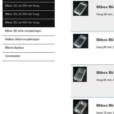
Blibox 151 tot 200 mm hoog
Blibox Bli
Blibox 201 tot 300 mm hoog
Hoog 90 mm, 
Blibox 301 tot 400 mm hoog
Blibox SB série verpakkingen
Blibox Bli
Malibox blisterverpakkingen
hoog 88 mm, 
Blibool displays
Voorbeelden
Blibox Bli
hoog 86 mm, 
Blibox Bli
hoog 70 mm, 